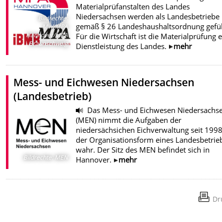
Materialprüfanstalten des Landes
Niedersachsen werden als Landesbetriebe
Bildrechte
:
gemäß § 26 Landeshaushaltsordnung gefüh
MW/MPA
Hannover/MPA
Für die Wirtschaft ist die Materialprüfung 
Braunschweig
Dienstleistung des Landes.
mehr
Mess- und Eichwesen Niedersachsen
(Landesbetrieb)
Das Mess- und Eichwesen Niedersachs
(MEN) nimmt die Aufgaben der
niedersächsichen Eichverwaltung seit 1998
der Organisationsform eines Landesbetrie
wahr. Der Sitz des MEN befindet sich in
Bildrechte
:
MEN
Hannover.
mehr
Dr