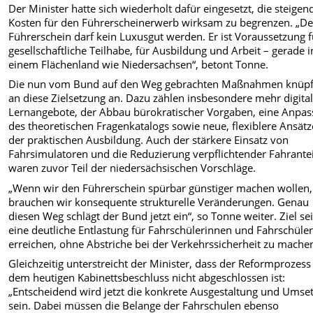
Der Minister hatte sich wiederholt dafür eingesetzt, die steige
Kosten für den Führerscheinerwerb wirksam zu begrenzen. „De
Führerschein darf kein Luxusgut werden. Er ist Voraussetzung f
gesellschaftliche Teilhabe, für Ausbildung und Arbeit – gerade i
einem Flächenland wie Niedersachsen“, betont Tonne.
Die nun vom Bund auf den Weg gebrachten Maßnahmen knüp
an diese Zielsetzung an. Dazu zählen insbesondere mehr digita
Lernangebote, der Abbau bürokratischer Vorgaben, eine Anpa
des theoretischen Fragenkatalogs sowie neue, flexiblere Ansätz
der praktischen Ausbildung. Auch der stärkere Einsatz von
Fahrsimulatoren und die Reduzierung verpflichtender Fahrante
waren zuvor Teil der niedersächsischen Vorschläge.
„Wenn wir den Führerschein spürbar günstiger machen wollen,
brauchen wir konsequente strukturelle Veränderungen. Genau
diesen Weg schlägt der Bund jetzt ein“, so Tonne weiter. Ziel sei
eine deutliche Entlastung für Fahrschülerinnen und Fahrschüler
erreichen, ohne Abstriche bei der Verkehrssicherheit zu mache
Gleichzeitig unterstreicht der Minister, dass der Reformprozess
dem heutigen Kabinettsbeschluss nicht abgeschlossen ist:
„Entscheidend wird jetzt die konkrete Ausgestaltung und Umse
sein. Dabei müssen die Belange der Fahrschulen ebenso