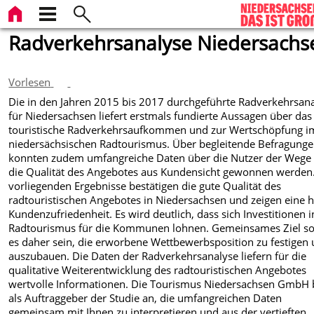
Radverkehrsanalyse Niedersachs
Vorlesen
Die in den Jahren 2015 bis 2017 durchgeführte Radverkehrsan
für Niedersachsen liefert erstmals fundierte Aussagen über das
touristische Radverkehrsaufkommen und zur Wertschöpfung i
niedersächsischen Radtourismus. Über begleitende Befragung
konnten zudem umfangreiche Daten über die Nutzer der Wege
die Qualität des Angebotes aus Kundensicht gewonnen werden.
vorliegenden Ergebnisse bestätigen die gute Qualität des
radtouristischen Angebotes in Niedersachsen und zeigen eine 
Kundenzufriedenheit. Es wird deutlich, dass sich Investitionen 
Radtourismus für die Kommunen lohnen. Gemeinsames Ziel sol
es daher sein, die erworbene Wettbewerbsposition zu festigen
auszubauen. Die Daten der Radverkehrsanalyse liefern für die
qualitative Weiterentwicklung des radtouristischen Angebotes
wertvolle Informationen. Die Tourismus Niedersachsen GmbH b
als Auftraggeber der Studie an, die umfangreichen Daten
gemeinsam mit Ihnen zu interpretieren und aus der vertieften