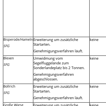
Bisperode/Hameln
Erweiterung um zusätzliche
keine
Startarten.
SFG
Genehmigungsverfahren läuft.
Blexen
Umwidmung vom
keine
Segelfluggelände zum
SFG
Sonderlandeplatz bis 2 Tonnen.
Genehmigungsverfahren
abgeschlossen.
Bollrich
Erweiterung um zusätzliche
keine
Startarten.
SFG
Genehmigungsverfahren läuft.
Große Wiese
Erweiterung um zusätzliche
keine