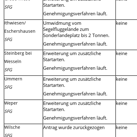
Startarten.
SFG
Genehmigungsverfahren läuft.
Ithwiesen/
Umwidmung vom
keine
Segelfluggelände zum
Eschershausen
Sonderlandeplatz bis 2 Tonnen.
SFG
Genehmigungsverfahren läuft.
Steinberg bei
Erweiterung um zusätzliche
keine
Startarten.
Wesseln
Genehmigungsverfahren läuft.
SFG
Ummern
Erweiterung um zusätzliche
keine
Startarten.
SFG
Genehmigungsverfahren läuft.
Weper
Erweiterung um zusätzliche
keine
Startarten.
SFG
Genehmigungsverfahren läuft.
Wilsche
Antrag wurde zurückgezogen
keine
SFG