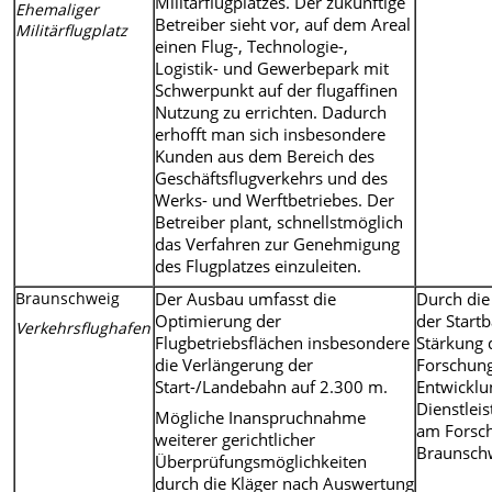
Militärflugplatzes. Der zukünftige
Ehemaliger
Betreiber sieht vor, auf dem Areal
Militärflugplatz
einen Flug-, Technologie-,
Logistik- und Gewerbepark mit
Schwerpunkt auf der flugaffinen
Nutzung zu errichten. Dadurch
erhofft man sich insbesondere
Kunden aus dem Bereich des
Geschäftsflugverkehrs und des
Werks- und Werftbetriebes. Der
Betreiber plant, schnellstmöglich
das Verfahren zur Genehmigung
des Flugplatzes einzuleiten.
Braunschweig
Der Ausbau umfasst die
Durch die
Optimierung der
der Start
Verkehrsflughafen
Flugbetriebsflächen insbesondere
Stärkung 
die Verlängerung der
Forschung
Start-/Landebahn auf 2.300 m.
Entwicklu
Dienstleis
Mögliche Inanspruchnahme
am Forsc
weiterer gerichtlicher
Braunschw
Überprüfungsmöglichkeiten
durch die Kläger nach Auswertung