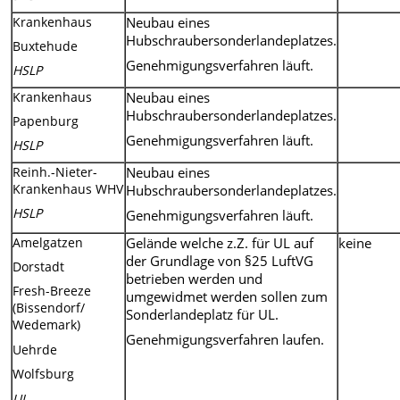
Krankenhaus
Neubau eines
Hubschraubersonderlandeplatzes.
Buxtehude
Genehmigungsverfahren läuft.
HSLP
Krankenhaus
Neubau eines
Hubschraubersonderlandeplatzes.
Papenburg
Genehmigungsverfahren läuft.
HSLP
Reinh.-Nieter-
Neubau eines
Krankenhaus WHV
Hubschraubersonderlandeplatzes.
HSLP
Genehmigungsverfahren läuft.
Amelgatzen
Gelände welche z.Z. für UL auf
keine
der Grundlage von §25 LuftVG
Dorstadt
betrieben werden und
Fresh-Breeze
umgewidmet werden sollen zum
(Bissendorf/
Sonderlandeplatz für UL.
Wedemark)
Genehmigungsverfahren laufen.
Uehrde
Wolfsburg
UL