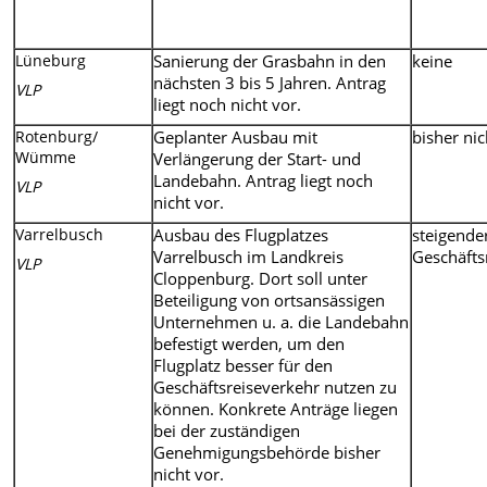
Lüneburg
Sanierung der Grasbahn in den
keine
nächsten 3 bis 5 Jahren. Antrag
VLP
liegt noch nicht vor.
Rotenburg/
Geplanter Ausbau mit
bisher ni
Wümme
Verlängerung der Start- und
Landebahn. Antrag liegt noch
VLP
nicht vor.
Varrelbusch
Ausbau des Flugplatzes
steigende
Varrelbusch im Landkreis
Geschäfts
VLP
Cloppenburg. Dort soll unter
Beteiligung von ortsansässigen
Unternehmen u. a. die Landebahn
befestigt werden, um den
Flugplatz besser für den
Geschäftsreiseverkehr nutzen zu
können. Konkrete Anträge liegen
bei der zuständigen
Genehmigungsbehörde bisher
nicht vor.