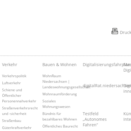
Druc
Verkehr
Bauen & Wohnen
Digitalisierungsfahrplan
Mas
Digi
Verkehrspolitik
WohnRaum
Niedersachsen |
Luftverkehr
digitalRat.niedersachse
Dig
Landeswohnungsgesellschaft
Schiene und
inn
Wohnraumförderung
Öffentlicher
Personennahverkehr
Soziales
Wohnungswesen
Straßenverkehrsrecht
Testfeld
Kün
und -sicherheit
Bündnis für
„Autonomes
Inte
bezahlbares Wohnen
Straßenbau
Fahren“
Öffentliches Baurecht
Güterkraftverkehr