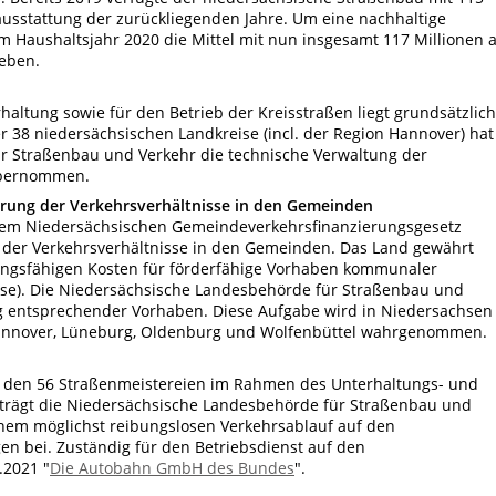
ausstattung der zurückliegenden Jahre. Um eine nachhaltige
m Haushaltsjahr 2020 die Mittel mit nun insgesamt 117 Millionen 
eben.
rhaltung sowie für den Betrieb der Kreisstraßen liegt grundsätzlich
er 38 niedersächsischen Landkreise (incl. der Region Hannover) hat
r Straßenbau und Verkehr die technische Verwaltung der
übernommen.
ung der Verkehrsverhältnisse in den Gemeinden
dem Niedersächsischen Gemeindeverkehrsfinanzierungsgesetz
der Verkehrsverhältnisse in den Gemeinden. Das Land gewährt
gsfähigen Kosten für förderfähige Vorhaben kommunaler
se). Die Niedersächsische Landesbehörde für Straßenbau und
ung entsprechender Vorhaben. Diese Aufgabe wird in Niedersachsen
Hannover, Lüneburg, Oldenburg und Wolfenbüttel wahrgenommen.
on den 56 Straßenmeistereien im Rahmen des Unterhaltungs- und
 trägt die Niedersächsische Landesbehörde für Straßenbau und
inem möglichst reibungslosen Verkehrsablauf auf den
n bei. Zuständig für den Betriebsdienst auf den
.2021 "
Die Autobahn GmbH des Bundes
".