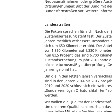
Neubaumaßnahmen oder größere Ausba
Ortsumgehungen) gibt der Bund mit de
Bundesfernstraßen vor. Weitere Inform
Landesstraßen
Die Fakten sprechen für sich. Nach der
Zustandserfassung steht fest: Der Zust
Jahren merklich verbessert. Besonders p
sich um 650 Kilometer erhöht. Der Antei
von 1.850 Kilometer auf 1.330 Kilomete
nun 83,5 Prozent, das sind 6.700 Kilome
Zustandserhebung im Jahr 2010 hatte die
nächste turnusmäßige Überprüfung. Gege
Jahren gelohnt hat.
Um die in den letzten Jahren vernachlä
sind in den Jahren 2014 bis 2017 pro Ja
2019 und 2020 schloss sich ein weitere
„Sondervermögen Ortsdurchfahrten“ soll
werden.
Wir wollen die Qualität der Landesstraß
Um unserem Qualitätsanspruch an das 
finanziellen Mittel zur Verfügung stehe