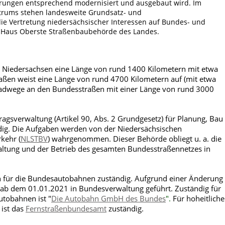
rungen entsprechend modernisiert und ausgebaut wird. Im
trums stehen landesweite Grundsatz- und
ie Vertretung niedersächsischer Interessen auf Bundes- und
r Haus Oberste Straßenbaubehörde des Landes.
 Niedersachsen eine Länge von rund 1400 Kilometern mit etwa
ßen weist eine Länge von rund 4700 Kilometern auf (mit etwa
dwege an den Bundesstraßen mit einer Länge von rund 3000
tragsverwaltung (Artikel 90, Abs. 2 Grundgesetz) für Planung, Bau
dig. Die Aufgaben werden von der
Niedersächsischen
kehr (
NLSTBV
) wahrgenommen. Dieser Behörde obliegt u. a. die
altung und der Betrieb des gesamten Bundesstraßennetzes in
 für die Bundesautobahnen zuständig. Aufgrund einer Änderung
 ab dem 01.01.2021 in Bundesverwaltung geführt. Zuständig für
utobahnen ist
"
Die Autobahn GmbH des Bundes
".
Für hoheitliche
ist das
Fernstraßenbundesamt
zuständig.