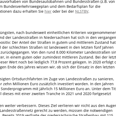
uvorhaben von Bundesautobahnen und Bundesstraßen (z.B. von
m Bundesverkehrswegeplan und dem Bedarfsplan für die
ationen dazu erhalten Sie
hier
oder bei der
NLSTBV
.
 jüngsten, nach bundesweit einheitlichen Kriterien vorgenommene
and der Landesstraßen in Niedersachsen hat sich in den vergange
ositiv: Der Anteil der Straßen in gutem und mittlerem Zustand hat
l der schlechten Straßen ist landesweit in den letzten fünf Jahren
r zurückgegangen. Von den rund 8.000 Kilometer Landesstraßen si
ter, in einem guten oder zumindest mittleren Zustand. Bei der letz
ser Wert noch bei lediglich 77,8 Prozent gelegen. In 2020 erfolgt 
n Ende des Jahres wissen wir, ob sich der Einsatz in den letzten
ssigten Ortsdurchfahrten im Zuge von Landesstraßen zu sanieren,
hr zehn Millionen Euro zusätzlich investiert worden. In den Jahren
s Sonderprogramm mit jährlich 15 Millionen Euro an. Unter dem Tit
 dieses mit einer zweiten Tranche in 2021 und 2020 fortgesetzt
en weiter verbessern. Dieses Ziel verlieren wir nicht aus den Auge
Landesstraßennetz gerecht zu werden, müssen die notwendigen
n. Bereits 2019 verfügte der niedersächsische Straßenbau mit 115