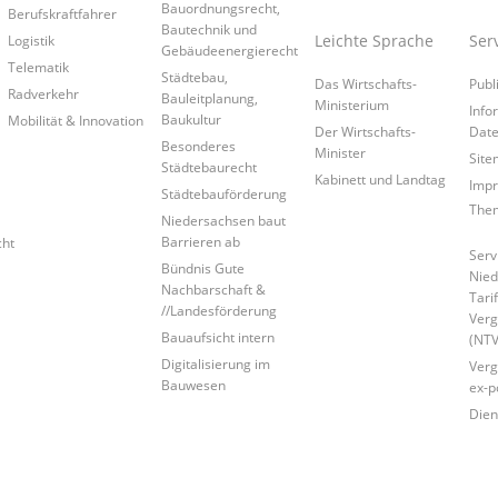
Bauordnungsrecht,
Berufskraftfahrer
Bautechnik und
Leichte Sprache
Ser
Logistik
Gebäudeenergierecht
Telematik
Städtebau,
Das Wirtschafts-
Publ
Radverkehr
Bauleitplanung,
Ministerium
Info
Baukultur
Mobilität & Innovation
Der Wirtschafts-
Date
Besonderes
Minister
Site
Städtebaurecht
Kabinett und Landtag
Imp
Städtebauförderung
Them
Niedersachsen baut
Barrieren ab
cht
Serv
Bündnis Gute
Nied
Nachbarschaft &
Tari
//Landesförderung
Verg
Bauaufsicht intern
(NTV
Digitalisierung im
Verg
Bauwesen
ex-p
Dien