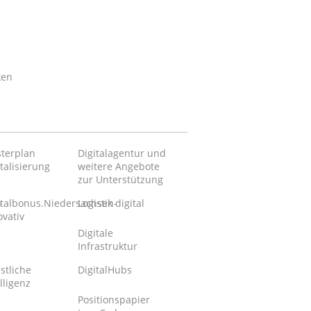
ken
terplan
Digitalagentur und
talisierung
weitere Angebote
zur Unterstützung
n
italbonus.Niedersachsen-
Logistik digital
ovativ
Digitale
Infrastruktur
stliche
DigitalHubs
lligenz
Positionspapier