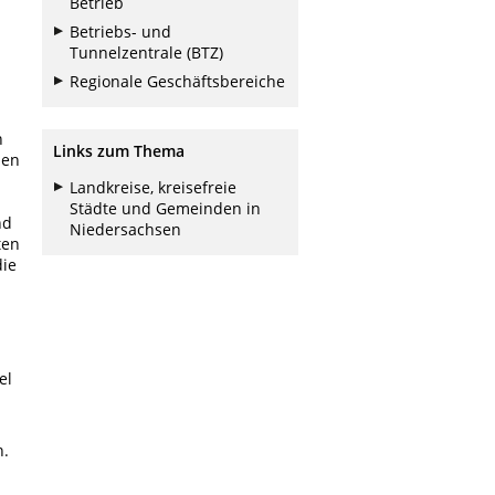
Betrieb
Betriebs- und
Tunnelzentrale (BTZ)
Regionale Geschäftsbereiche
n
Links zum Thema
nen
Landkreise, kreisefreie
Städte und Gemeinden in
nd
Niedersachsen
ten
die
el
n.