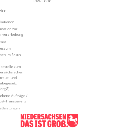
Low-Code
vice
ikationen
rmation zur
nverarbeitung
map
ressum
en im Fokus
icestelle zum
ersächsischen
ftreue- und
abegesetz
ergG)
ebene Aufträge /
ost-Transparenz
stleistungen