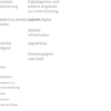
terplan
Digitalagentur und
talisierung
weitere Angebote
zur Unterstützung
n
italbonus.Niedersachsen-
Logistik digital
ovativ
Digitale
Infrastruktur
stliche
DigitalHubs
lligenz
Positionspapier
Low-Code
vice
ikationen
rmation zur
nverarbeitung
map
ressum
en im Fokus