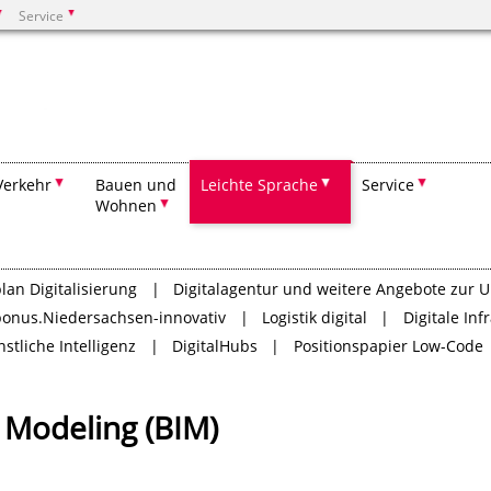
Service
Suchen
Verkehr
Bauen und
Leichte Sprache
Service
Wohnen
lan Digitalisierung
Digitalagentur und weitere Angebote zur 
bonus.Niedersachsen-innovativ
Logistik digital
Digitale Inf
stliche Intelligenz
DigitalHubs
Positionspapier Low-Code
 Modeling (BIM)