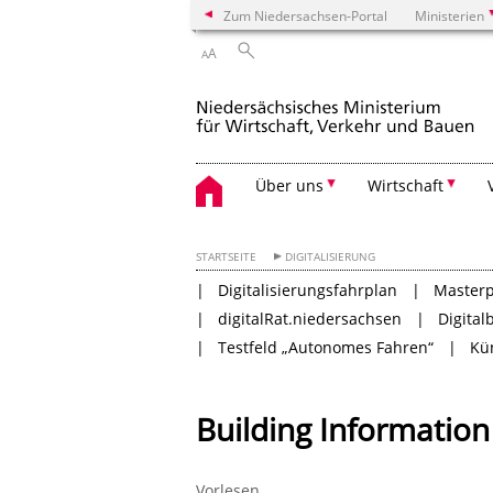
Zum Niedersachsen-Portal
Ministerien
A
A
Über uns
Wirtschaft
STARTSEITE
DIGITALISIERUNG
Digitalisierungsfahrplan
Masterp
digitalRat.niedersachsen
Digital
Testfeld „Autonomes Fahren“
Kün
Building Information
Vorlesen