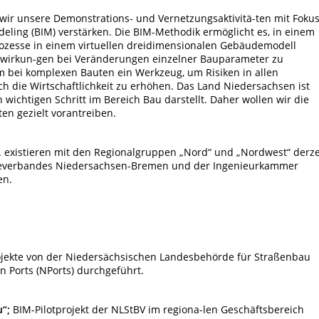
 wir unsere Demonstrations- und Vernetzungsaktivitä-ten mit Foku
eling (BIM) verstärken. Die BIM-Methodik ermöglicht es, in einem
rozesse in einem virtuellen dreidimensionalen Gebäudemodell
wirkun-gen bei Veränderungen einzelner Bauparameter zu
lem bei komplexen Bauten ein Werkzeug, um Risiken in allen
h die Wirtschaftlichkeit zu erhöhen. Das Land Niedersachsen ist
 wichtigen Schritt im Bereich Bau darstellt. Daher wollen wir die
en gezielt vorantreiben.
 existieren mit den Regionalgruppen „Nord“ und „Nordwest“ derze
rieverbandes Niedersachsen-Bremen und der Ingenieurkammer
en.
rojekte von der Niedersächsischen Landesbehörde für Straßenbau
 Ports (NPorts) durchgeführt.
“;
BIM-Pilotprojekt der NLStBV im regiona-len Geschäftsbereich