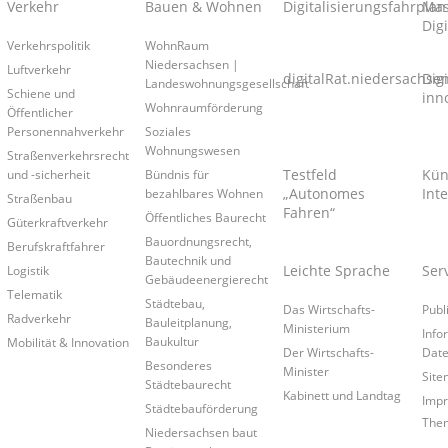
Verkehr
Bauen & Wohnen
Digitalisierungsfahrplan
Mas
Digi
Verkehrspolitik
WohnRaum
Niedersachsen |
Luftverkehr
digitalRat.niedersachse
Dig
Landeswohnungsgesellschaft
Schiene und
inn
Wohnraumförderung
Öffentlicher
Personennahverkehr
Soziales
Wohnungswesen
Straßenverkehrsrecht
Testfeld
Kün
und -sicherheit
Bündnis für
„Autonomes
Inte
bezahlbares Wohnen
Straßenbau
Fahren“
Öffentliches Baurecht
Güterkraftverkehr
Bauordnungsrecht,
Berufskraftfahrer
Bautechnik und
Leichte Sprache
Ser
Logistik
Gebäudeenergierecht
Telematik
Städtebau,
Das Wirtschafts-
Publ
Radverkehr
Bauleitplanung,
Ministerium
Info
Baukultur
Mobilität & Innovation
Der Wirtschafts-
Date
Besonderes
Minister
Site
Städtebaurecht
Kabinett und Landtag
Imp
Städtebauförderung
Them
Niedersachsen baut