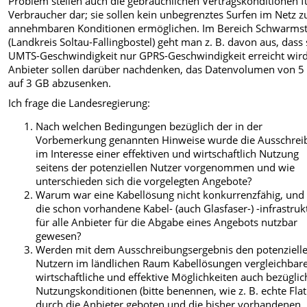
Problem stellen auch die gebräuchlichen Vertragskonditionen f
Verbraucher dar; sie sollen kein unbegrenztes Surfen im Netz z
annehmbaren Konditionen ermöglichen. Im Bereich Schwarms
(Landkreis Soltau-Fallingbostel) geht man z. B. davon aus, dass 
UMTS-Geschwindigkeit nur GPRS-Geschwindigkeit erreicht wird
Anbieter sollen darüber nachdenken, das Datenvolumen von 5
auf 3 GB abzusenken.
Ich frage die Landesregierung:
Nach welchen Bedingungen bezüglich der in der
Vorbemerkung genannten Hinweise wurde die Ausschrei
im Interesse einer effektiven und wirtschaftlich Nutzung
seitens der potenziellen Nutzer vorgenommen und wie
unterschieden sich die vorgelegten Angebote?
Warum war eine Kabellösung nicht konkurrenzfähig, und 
die schon vorhandene Kabel- (auch Glasfaser-) -infrastruk
für alle Anbieter für die Abgabe eines Angebots nutzbar
gewesen?
Werden mit dem Ausschreibungsergebnis den potenziell
Nutzern im ländlichen Raum Kabellösungen vergleichbar
wirtschaftliche und effektive Möglichkeiten auch bezüglic
Nutzungskonditionen (bitte benennen, wie z. B. echte Flat
durch die Anbieter geboten und die bisher vorhandenen