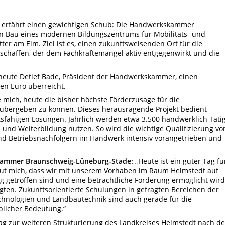
 erfährt einen gewichtigen Schub: Die Handwerkskammer
n Bau eines modernen Bildungszentrums für Mobilitäts- und
ter am Elm. Ziel ist es, einen zukunftsweisenden Ort für die
 schaffen, der dem Fachkräftemangel aktiv entgegenwirkt und die
s heute Detlef Bade, Präsident der Handwerkskammer, einen
en Euro überreicht.
e mich, heute die bisher höchste Förderzusage für die
übergeben zu können. Dieses herausragende Projekt bedient
sfähigen Lösungen. Jährlich werden etwa 3.500 handwerklich Täti
 und Weiterbildung nutzen. So wird die wichtige Qualifizierung vo
d Betriebsnachfolgern im Handwerk intensiv vorangetrieben und
skammer Braunschweig-Lüneburg-Stade:
„Heute ist ein guter Tag fü
eut mich, dass wir mit unserem Vorhaben im Raum Helmstedt auf
ng getroffen sind und eine beträchtliche Förderung ermöglicht wird
igten. Zukunftsorientierte Schulungen in gefragten Bereichen der
technologien und Landbautechnik sind auch gerade für die
blicher Bedeutung.“
trag zur weiteren Strukturierung des Landkreises Helmstedt nach d