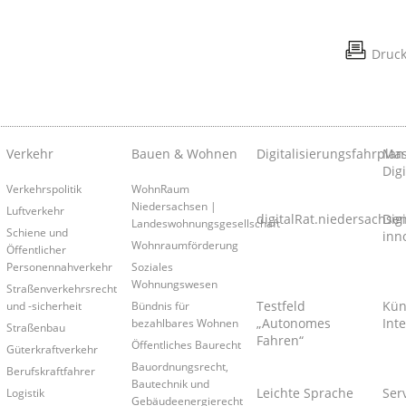
Druc
Verkehr
Bauen & Wohnen
Digitalisierungsfahrplan
Mas
Digi
Verkehrspolitik
WohnRaum
Niedersachsen |
Luftverkehr
digitalRat.niedersachse
Dig
Landeswohnungsgesellschaft
Schiene und
inn
Wohnraumförderung
Öffentlicher
Personennahverkehr
Soziales
Wohnungswesen
Straßenverkehrsrecht
Testfeld
Kün
und -sicherheit
Bündnis für
„Autonomes
Inte
bezahlbares Wohnen
Straßenbau
Fahren“
Öffentliches Baurecht
Güterkraftverkehr
Bauordnungsrecht,
Berufskraftfahrer
Bautechnik und
Leichte Sprache
Ser
Logistik
Gebäudeenergierecht