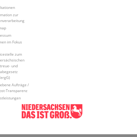
ikationen
rmation zur
nverarbeitung
map
ressum
en im Fokus
icestelle zum
ersächsischen
ftreue- und
abegesetz
ergG)
ebene Aufträge /
ost-Transparenz
stleistungen