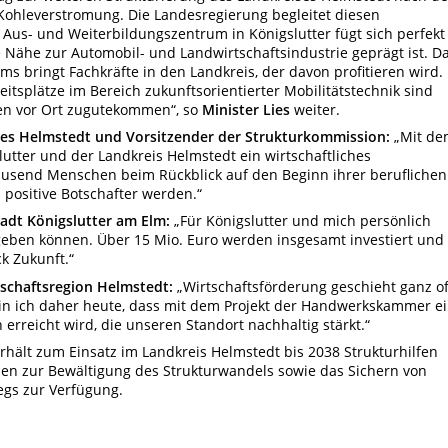
ohleverstromung. Die Landesregierung begleitet diesen
Aus- und Weiterbildungszentrum in Königslutter fügt sich perfekt
e Nähe zur Automobil- und Landwirtschaftsindustrie geprägt ist. D
s bringt Fachkräfte in den Landkreis, der davon profitieren wird.
eitsplätze im Bereich zukunftsorientierter Mobilitätstechnik sind
n vor Ort zugutekommen“, so
Minister Lies
weiter.
ses Helmstedt und Vorsitzender der Strukturkommission:
„Mit de
ter und der Landkreis Helmstedt ein wirtschaftliches
ausend Menschen beim Rückblick auf den Beginn ihrer beruflichen
positive Botschafter werden.“
adt Königslutter am Elm:
„Für Königslutter und mich persönlich
t geben können. Über 15 Mio. Euro werden insgesamt investiert und
k Zukunft.“
tschaftsregion Helmstedt:
„Wirtschaftsförderung geschieht ganz of
bin ich daher heute, dass mit dem Projekt der Handwerkskammer e
n erreicht wird, die unseren Standort nachhaltig stärkt.“
hält zum Einsatz im Landkreis Helmstedt bis 2038 Strukturhilfen
hen zur Bewältigung des Strukturwandels sowie das Sichern von
egs zur Verfügung.