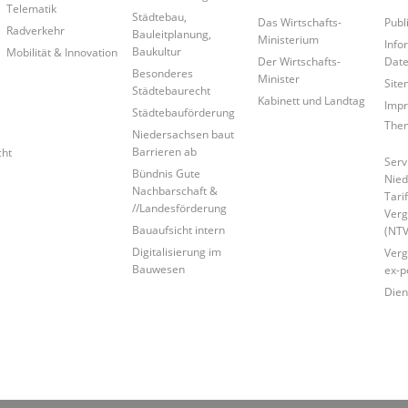
Telematik
Städtebau,
Das Wirtschafts-
Publ
Radverkehr
Bauleitplanung,
Ministerium
Info
Baukultur
Mobilität & Innovation
Der Wirtschafts-
Date
Besonderes
Minister
Site
Städtebaurecht
Kabinett und Landtag
Imp
Städtebauförderung
Them
Niedersachsen baut
Barrieren ab
cht
Serv
Bündnis Gute
Nied
Nachbarschaft &
Tari
//Landesförderung
Verg
Bauaufsicht intern
(NTV
Digitalisierung im
Verg
Bauwesen
ex-p
Dien