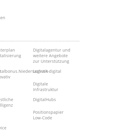
ken
terplan
Digitalagentur und
talisierung
weitere Angebote
zur Unterstützung
n
italbonus.Niedersachsen-
Logistik digital
ovativ
Digitale
Infrastruktur
stliche
DigitalHubs
lligenz
Positionspapier
Low-Code
vice