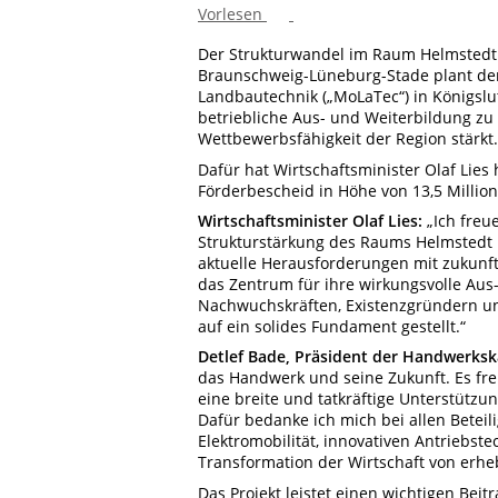
Vorlesen
Der Strukturwandel im Raum Helmstedt
Braunschweig-Lüneburg-Stade plant de
Landbautechnik („MoLaTec“) in Königslut
betriebliche Aus- und Weiterbildung zu
Wettbewerbsfähigkeit der Region stärkt.
Dafür hat Wirtschaftsminister Olaf Lie
Förderbescheid in Höhe von 13,5 Million
Wirtschaftsminister Olaf Lies:
„Ich freu
Strukturstärkung des Raums Helmstedt 
aktuelle Herausforderungen mit zukunft
das Zentrum für ihre wirkungsvolle Aus-
Nachwuchskräften, Existenzgründern un
auf ein solides Fundament gestellt.“
Detlef Bade, Präsident der Handwerk
das Handwerk und seine Zukunft. Es fr
eine breite und tatkräftige Unterstützu
Dafür bedanke ich mich bei allen Beteil
Elektromobilität, innovativen Antriebs
Transformation der Wirtschaft von erhe
Das Projekt leistet einen wichtigen Bei