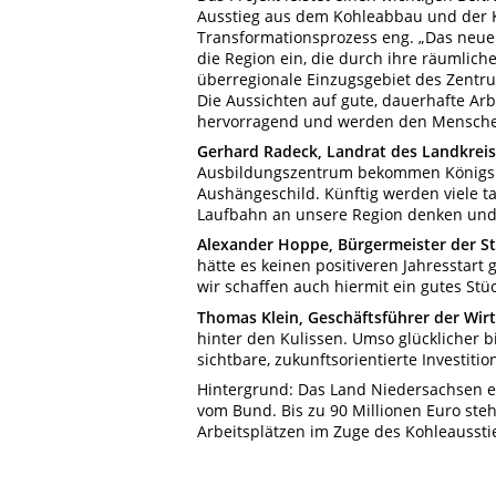
Ausstieg aus dem Kohleabbau und der K
Transformationsprozess eng. „Das neue 
die Region ein, die durch ihre räumlich
überregionale Einzugsgebiet des Zentrum
Die Aussichten auf gute, dauerhafte Arb
hervorragend und werden den Mensche
Gerhard Radeck, Landrat des Landkrei
Ausbildungszentrum bekommen Königslut
Aushängeschild. Künftig werden viele t
Laufbahn an unsere Region denken und 
Alexander Hoppe, Bürgermeister der St
hätte es keinen positiveren Jahresstar
wir schaffen auch hiermit ein gutes Stüc
Thomas Klein, Geschäftsführer der Wir
hinter den Kulissen. Umso glücklicher 
sichtbare, zukunftsorientierte Investitio
Hintergrund: Das Land Niedersachsen er
vom Bund. Bis zu 90 Millionen Euro ste
Arbeitsplätzen im Zuge des Kohleaussti