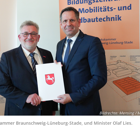
Bildrechte
:
Mensing / 
kammer Braunschweig-Lüneburg-Stade, und Minister Olaf Lies.