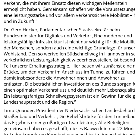
Verkehr, die mit ihrem Einsatz diesen wichtigen Meilenstein
ermöglicht haben. Gemeinsam schaffen wir die Voraussetzunge
eine leistungsstarke und vor allem verkehrssichere Mobilität – 
und in Zukunft."
Dr. Gero Hocker, Parlamentarischer Staatssekretär beim
Bundesminister für Digitales und Verkehr: „Eine moderne und
leistungsfähige Infrastruktur ist nicht nur wichtig für die Mobilit
der Menschen, sondern auch eine wichtige Grundlage für unse
Wohlstand. Den so wertvollen Südschnellweg in Hannover in s
verkehrlichen Leistungsfähigkeit wiederherzustellen, ist beson
Teil unserer Erhaltungsstrategie. Hier bauen wir zunächst eine 
Brücke, um den Verkehr im Anschluss im Tunnel zu führen un
damit insbesondere die Anwohnerinnen und Anwohner zu
entlasten. Die beträchtlichen Investitionen des Bundes sorgen f
einen optimalen Verkehrsfluss und deutlich mehr Lebensqualitä
Ein leistungsfähiges Schnellwegesystem ist ein Gewinn für die 
Landeshauptstadt und die Region.“
Timo Quander, Präsident der Niedersächsischen Landesbehörd
Straßenbau und Verkehr: „Die Behelfsbrücke für den Tunnelbau
das Ergebnis einer großartigen Teamleistung. Alle Beteiligten
gemeinsam haben es geschafft, dieses Bauwerk in nur 22 Mon
trotz der komplexen Randbedingungen hier im innerstädtische