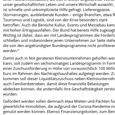
unser gesellschaftliches Leben und unsere Wirtschaft auswirkt. 
ist schnelle und unkomplizierte Hilfe gefragt. Lieferengpässe,
Stornierungen, ausbleibende Kunden – einige Branchen, etwa R
Tourismus und Logistik, sind von der Krise besonders stark
betroffen. Auch die Bereiche Kultur, Events und Messebau kä
mit hohen Ertragsausfällen. Der Bund hat bereits Hilfe zugesagt
Wichtig ist daher, dass wir mit Landesprogrammen die Förderl
schließen und insbesondere jenen Unternehmen zur Seite steh
die von den angekündigten Bundesprogramme nicht profitiere
werden.“
Damit auch in Not geratenen Kleinstunternehmen geholfen we
kann, soll zudem ein sechsmonatiges Landesprogramm in For
einer Zuschussförderung in Höhe von voraussichtlich 100 Mill
Euro im Rahmen des Nachtragshaushaltes aufgelegt werden. Z
kommen soll dieser Liquiditätszuschuss neben Kleinstunterne
auch Familienbetrieben, damit diese finanzielle Belastungen
abdecken können, die andernfalls ihre Geschäftstätigkeit zerst
würden.
Gefördert werden sollen demnach etwa Mieten und Pachten fü
gewerbliche Immobilien, die aufgrund der Corona-Pandemie ni
genutzt werden können. Ebenso Finanzierungskosten, zum Beis