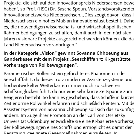
Projekte, die sich auf den Innovationspreis Niedersachsen bew
haben“, so Prof. (HSG) Dr. Sascha Spoun, Vorstandsvorsitzende
Innovationsnetzwerks Niedersachsen. „Dies zeugt davon, dass 
Niedersachsen ein hohes Maß an Innovationslust besteht. Daher
es, die notwendigen wissenschafts- und wirtschaftspolitischen
Rahmenbedingungen zu schaffen, damit auch in den nächsten
Jahren visionäre Projekte ausgezeichnet werden können, die da
Land Niedersachsen voranbringen.“
In der Kategorie „Vision“ gewinnt Sovanna Chhoeung aus
Ganderkesee mit dem Projekt „Seeschifffahrt: KI-gestützte
Vorhersage von Rollbewegungen“.
Parametrisches Rollen ist ein gefürchtetes Phänomen in der
Seeschifffahrt, da dieses trotz moderner Assistenzsysteme und
hochentwickelter Wetterkarten immer noch zu schweren
Schiffsunglücken führt, da nur eine sehr kurze Zeitspanne zum
Reagieren besteht. So kann es geschehen, dass Schiffe in kürzes
Zeit enorme Rollwinkel erfahren und schließlich kentern. Mit 
Assistenzsystem von Sovanna Chhoeung soll sich das zukünftig
ändern. Im Zuge ihrer Promotion an der Carl von Ossietzky
Universität Oldenburg entwickelte sie eine KI-basierte Vorhers
der Rollbewegungen eines Schiffs und ermöglicht es damit der
Besatzung, geeignete Gegenmaßnahmen einzuleiten. In