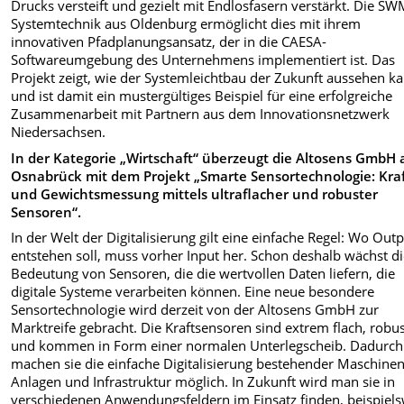
Drucks versteift und gezielt mit Endlosfasern verstärkt. Die S
Systemtechnik aus Oldenburg ermöglicht dies mit ihrem
innovativen Pfadplanungsansatz, der in die CAESA-
Softwareumgebung des Unternehmens implementiert ist. Das
Projekt zeigt, wie der Systemleichtbau der Zukunft aussehen k
und ist damit ein mustergültiges Beispiel für eine erfolgreiche
Zusammenarbeit mit Partnern aus dem Innovationsnetzwerk
Niedersachsen.
In der Kategorie „Wirtschaft“ überzeugt die Altosens GmbH 
Osnabrück mit dem Projekt „Smarte Sensortechnologie: Kraf
und Gewichtsmessung mittels ultraflacher und robuster
Sensoren“.
In der Welt der Digitalisierung gilt eine einfache Regel: Wo Out
entstehen soll, muss vorher Input her. Schon deshalb wächst d
Bedeutung von Sensoren, die die wertvollen Daten liefern, die
digitale Systeme verarbeiten können. Eine neue besondere
Sensortechnologie wird derzeit von der Altosens GmbH zur
Marktreife gebracht. Die Kraftsensoren sind extrem flach, robu
und kommen in Form einer normalen Unterlegscheib. Dadurch
machen sie die einfache Digitalisierung bestehender Maschinen
Anlagen und Infrastruktur möglich. In Zukunft wird man sie in
verschiedenen Anwendungsfeldern im Einsatz finden, beispiel