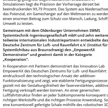
Simulationen liegt die Präzision der Vorhersage derzeit bei
beeindruckenden 99,79 Prozent. Das System aus Niedersachse
das Potenzial, ein Gamechanger auf den Weltmeeren zu werde
einen enormen Beitrag zum Schutz von Mensch, Ladung, Schiff
Umwelt zu leisten.
Gemeinsam mit dem Oldenburger Unternehmen SWMS
Systemtechnik Ingenieurgesellschaft mbH und zehn weitere
teilweise internationalen Industriepartnern entwickelte da
Deutsche Zentrum für Luft- und Raumfahrt e.V. (Institut für
Systemlichtbau aus Braunschweig) den „EmpowerAX
Demonstrator“ und gewinnt damit in der Kategorie
„Kooperation“.
In Kooperation mit Partnern demonstriert das Innovation Lab
EmpowerAX des Deutschen Zentrums für Luft- und Raumfahrt
eindrucksvoll den technologischen Ansatz der additiven
Funktionalisierung und zeigt, wie etablierte Fertigungsprozesse
gezielt mit der Gestaltungsfreiheit der faserverstärkten, additiv
Fertigung verknüpft werden können. An einer generischen
Luftfahrtstruktur finden an jeder Subkomponente konsequent 
richtigen Werkstoffe und die richtigen Prozesse Anwendung. So
eine konventionell gefertigte Schale mithilfe des robotischen 3