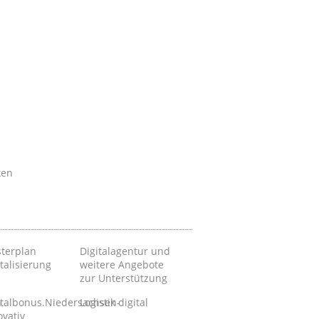
ken
terplan
Digitalagentur und
talisierung
weitere Angebote
zur Unterstützung
n
italbonus.Niedersachsen-
Logistik digital
ovativ