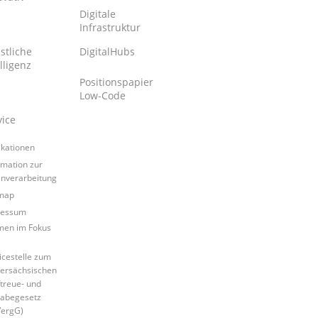
Digitale
Infrastruktur
stliche
DigitalHubs
lligenz
Positionspapier
Low-Code
vice
ikationen
rmation zur
nverarbeitung
map
ressum
en im Fokus
icestelle zum
ersächsischen
ftreue- und
abegesetz
ergG)