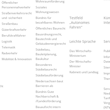
Wohnraumförderung
Öffentlicher
Personennahverkehr
Soziales
Wohnungswesen
Straßenverkehrsrecht
Testfeld
Kün
und -sicherheit
Bündnis für
„Autonomes
Inte
bezahlbares Wohnen
Straßenbau
Fahren“
Öffentliches Baurecht
Güterkraftverkehr
Bauordnungsrecht,
Berufskraftfahrer
Bautechnik und
Leichte Sprache
Ser
Logistik
Gebäudeenergierecht
Telematik
Städtebau,
Das Wirtschafts-
Publ
Radverkehr
Bauleitplanung,
Ministerium
Info
Baukultur
Mobilität & Innovation
Der Wirtschafts-
Date
Besonderes
Minister
Site
Städtebaurecht
Kabinett und Landtag
Imp
Städtebauförderung
Them
Niedersachsen baut
Barrieren ab
cht
Serv
Bündnis Gute
Nied
Nachbarschaft &
Tari
//Landesförderung
Verg
Bauaufsicht intern
(NTV