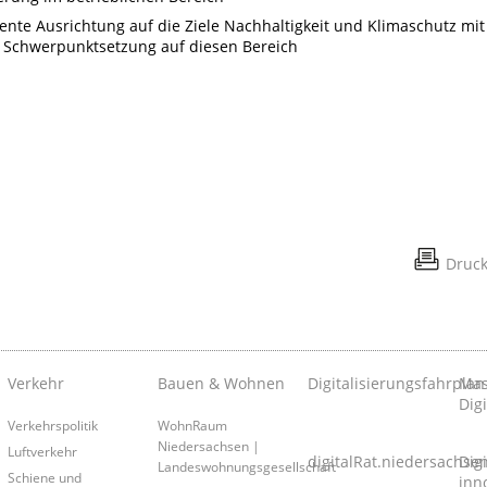
nte Ausrichtung auf die Ziele Nachhaltigkeit und Klimaschutz mit
er Schwerpunktsetzung auf diesen Bereich
Druc
Verkehr
Bauen & Wohnen
Digitalisierungsfahrplan
Mas
Digi
Verkehrspolitik
WohnRaum
Niedersachsen |
Luftverkehr
digitalRat.niedersachse
Dig
Landeswohnungsgesellschaft
Schiene und
inn