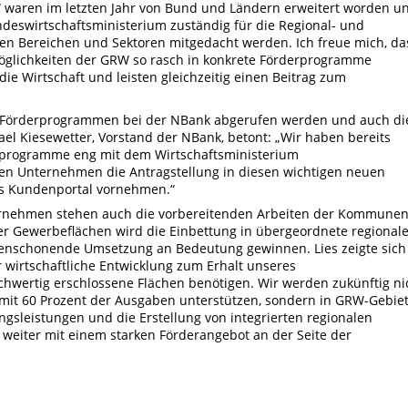
waren im letzten Jahr von Bund und Ländern erweitert worden u
undeswirtschaftsministerium zuständig für die Regional- und
llen Bereichen und Sektoren mitgedacht werden. Ich freue mich, da
glichkeiten der GRW so rasch in konkrete Förderprogramme
die Wirtschaft und leisten gleichzeitig einen Beitrag zum
n Förderprogrammen bei der NBank abgerufen werden und auch di
hael Kiesewetter, Vorstand der NBank, betont: „Wir haben bereits
programme eng mit dem Wirtschaftsministerium
n Unternehmen die Antragstellung in diesen wichtigen neuen
s Kundenportal vornehmen.“
ernehmen stehen auch die vorbereitenden Arbeiten der Kommune
er Gewerbeflächen wird die Einbettung in übergeordnete regional
censchonende Umsetzung an Bedeutung gewinnen. Lies zeigte sich
 wirtschaftliche Entwicklung zum Erhalt unseres
hwertig erschlossene Flächen benötigen. Wir werden zukünftig ni
ll mit 60 Prozent der Ausgaben unterstützen, sondern in GRW-Gebie
ngsleistungen und die Erstellung von integrierten regionalen
 weiter mit einem starken Förderangebot an der Seite der