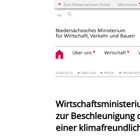
Zum Niedersachsen-Portal
Ministerien
A
A
Über uns
Wirtschaft
STARTSEITE
ÜBER UNS
PRESSE
PRESSEINF
Wirtschaftsminister
zur Beschleunigung 
einer klimafreundlic