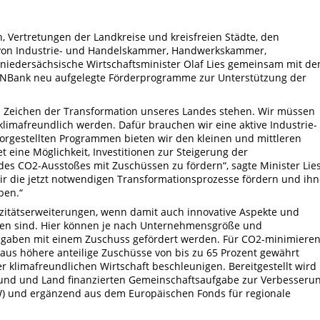
, Vertretungen der Landkreise und kreisfreien Städte, den
von Industrie- und Handelskammer, Handwerkskammer,
niedersächsische Wirtschaftsminister Olaf Lies gemeinsam mit d
 NBank neu aufgelegte Förderprogramme zur Unterstützung der
im Zeichen der Transformation unseres Landes stehen. Wir müssen
klimafreundlich werden. Dafür brauchen wir eine aktive Industrie-
vorgestellten Programmen bieten wir den kleinen und mittleren
ine Möglichkeit, Investitionen zur Steigerung der
es CO2-Ausstoßes mit Zuschüssen zu fördern“, sagte Minister Lie
ir die jetzt notwendigen Transformationsprozesse fördern und ih
ben.“
zitätserweiterungen, wenn damit auch innovative Aspekte und
den sind. Hier können je nach Unternehmensgröße und
Ausgaben mit einem Zuschuss gefördert werden. Für CO2-minimiere
aus höhere anteilige Zuschüsse von bis zu 65 Prozent gewährt
klimafreundlichen Wirtschaft beschleunigen. Bereitgestellt wird
und und Land finanzierten Gemeinschaftsaufgabe zur Verbesseru
RW) und ergänzend aus dem Europäischen Fonds für regionale