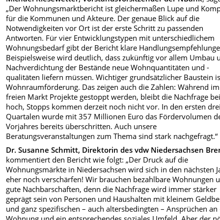
„Der Wohnungsmarktbericht ist gleichermaßen Lupe und Kom
für die Kommunen und Akteure. Der genaue Blick auf die
Notwendigkeiten vor Ort ist der erste Schritt zu passenden
Antworten. Für vier Entwicklungstypen mit unterschiedlichem
Wohnungsbedarf gibt der Bericht klare Handlungsempfehlunge
Beispielsweise wird deutlich, dass zukünftig vor allem Umbau 
Nachverdichtung der Bestände neue Wohnquantitäten und -
qualitäten liefern müssen. Wichtiger grundsätzlicher Baustein is
Wohnraumförderung. Das zeigen auch die Zahlen: Während im
freien Markt Projekte gestoppt werden, bleibt die Nachfrage be
hoch, Stopps kommen derzeit noch nicht vor. In den ersten dre
Quartalen wurde mit 357 Millionen Euro das Fördervolumen d
Vorjahres bereits überschritten. Auch unsere
Beratungsveranstaltungen zum Thema sind stark nachgefragt.“
Dr. Susanne Schmitt, Direktorin des vdw Niedersachsen Br
kommentiert den Bericht wie folgt: „Der Druck auf die
Wohnungsmärkte in Niedersachsen wird sich in den nächsten J
eher noch verschärfen! Wir brauchen bezahlbare Wohnungen 
gute Nachbarschaften, denn die Nachfrage wird immer stärker
geprägt sein von Personen und Haushalten mit kleinem Geldbe
und ganz spezifischen – auch altersbedingten – Ansprüchen an 
Wohnung und ein entsprechendes soziales Umfeld. Aber der nö