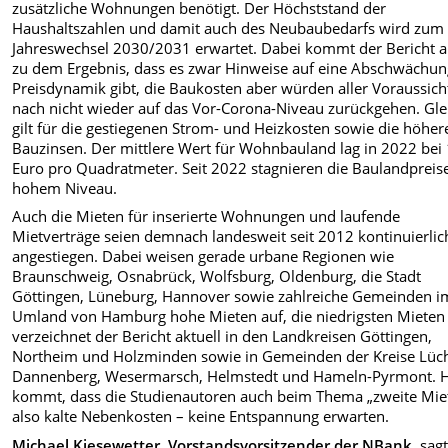
zusätzliche Wohnungen benötigt. Der Höchststand der
Haushaltszahlen und damit auch des Neubaubedarfs wird zum
Jahreswechsel 2030/2031 erwartet. Dabei kommt der Bericht 
zu dem Ergebnis, dass es zwar Hinweise auf eine Abschwächun
Preisdynamik gibt, die Baukosten aber würden aller Voraussich
nach nicht wieder auf das Vor-Corona-Niveau zurückgehen. Gle
gilt für die gestiegenen Strom- und Heizkosten sowie die höher
Bauzinsen. Der mittlere Wert für Wohnbauland lag in 2022 bei
Euro pro Quadratmeter. Seit 2022 stagnieren die Baulandpreis
hohem Niveau.
Auch die Mieten für inserierte Wohnungen und laufende
Mietverträge seien demnach landesweit seit 2012 kontinuierlic
angestiegen. Dabei weisen gerade urbane Regionen wie
Braunschweig, Osnabrück, Wolfsburg, Oldenburg, die Stadt
Göttingen, Lüneburg, Hannover sowie zahlreiche Gemeinden i
Umland von Hamburg hohe Mieten auf, die niedrigsten Mieten
verzeichnet der Bericht aktuell in den Landkreisen Göttingen,
Northeim und Holzminden sowie in Gemeinden der Kreise Lüc
Dannenberg, Wesermarsch, Helmstedt und Hameln-Pyrmont. 
kommt, dass die Studienautoren auch beim Thema „zweite Miet
also kalte Nebenkosten – keine Entspannung erwarten.
Michael Kiesewetter, Vorstandsvorsitzender der NBank
, sagt