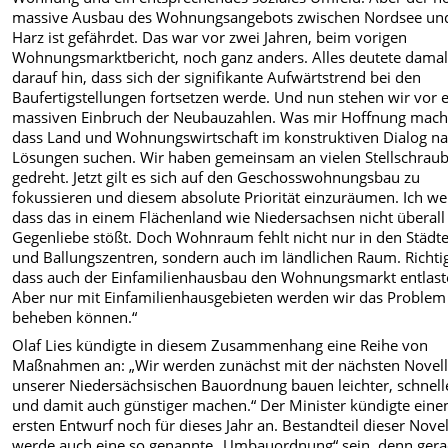
massive Ausbau des Wohnungsangebots zwischen Nordsee un
Harz ist gefährdet. Das war vor zwei Jahren, beim vorigen
Wohnungsmarktbericht, noch ganz anders. Alles deutete dama
darauf hin, dass sich der signifikante Aufwärtstrend bei den
Baufertigstellungen fortsetzen werde. Und nun stehen wir vor
massiven Einbruch der Neubauzahlen. Was mir Hoffnung macht,
dass Land und Wohnungswirtschaft im konstruktiven Dialog n
Lösungen suchen. Wir haben gemeinsam an vielen Stellschrau
gedreht. Jetzt gilt es sich auf den Geschosswohnungsbau zu
fokussieren und diesem absolute Priorität einzuräumen. Ich we
dass das in einem Flächenland wie Niedersachsen nicht überall
Gegenliebe stößt. Doch Wohnraum fehlt nicht nur in den Städt
und Ballungszentren, sondern auch im ländlichen Raum. Richtig 
dass auch der Einfamilienhausbau den Wohnungsmarkt entlast
Aber nur mit Einfamilienhausgebieten werden wir das Problem
beheben können.“
Olaf Lies kündigte in diesem Zusammenhang eine Reihe von
Maßnahmen an: „Wir werden zunächst mit der nächsten Novel
unserer Niedersächsischen Bauordnung bauen leichter, schnell
und damit auch günstiger machen.“ Der Minister kündigte eine
ersten Entwurf noch für dieses Jahr an. Bestandteil dieser Novel
werde auch eine so genannte „Umbauordnung“ sein, denn ger