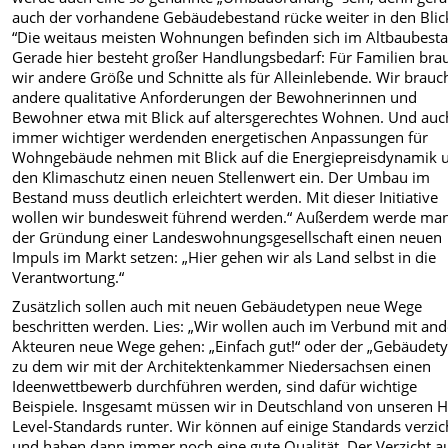
auch der vorhandene Gebäudebestand rücke weiter in den Blic
“Die weitaus meisten Wohnungen befinden sich im Altbaubest
Gerade hier besteht großer Handlungsbedarf: Für Familien br
wir andere Größe und Schnitte als für Alleinlebende. Wir brau
andere qualitative Anforderungen der Bewohnerinnen und
Bewohner etwa mit Blick auf altersgerechtes Wohnen. Und auc
immer wichtiger werdenden energetischen Anpassungen für
Wohngebäude nehmen mit Blick auf die Energiepreisdynamik 
den Klimaschutz einen neuen Stellenwert ein. Der Umbau im
Bestand muss deutlich erleichtert werden. Mit dieser Initiative
wollen wir bundesweit führend werden.“ Außerdem werde man
der Gründung einer Landeswohnungsgesellschaft einen neuen
Impuls im Markt setzen: „Hier gehen wir als Land selbst in die
Verantwortung.“
Zusätzlich sollen auch mit neuen Gebäudetypen neue Wege
beschritten werden. Lies: „Wir wollen auch im Verbund mit an
Akteuren neue Wege gehen: „Einfach gut!“ oder der „Gebäudety
zu dem wir mit der Architektenkammer Niedersachsen einen
Ideenwettbewerb durchführen werden, sind dafür wichtige
Beispiele. Insgesamt müssen wir in Deutschland von unseren H
Level-Standards runter. Wir können auf einige Standards verzi
und haben dann immer noch eine gute Qualität. Der Verzicht a