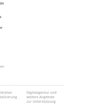
lón
s
er
ken
terplan
Digitalagentur und
talisierung
weitere Angebote
zur Unterstützung