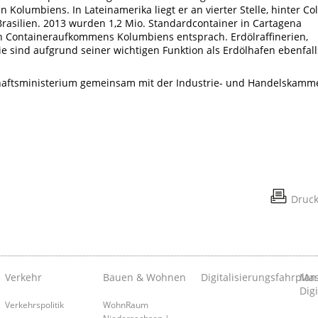
Kolumbiens. In Lateinamerika liegt er an vierter Stelle, hinter Co
rasilien. 2013 wurden 1,2 Mio. Standardcontainer in Cartagena
n Containeraufkommens Kolumbiens entsprach. Erdölraffinerien,
 sind aufgrund seiner wichtigen Funktion als Erdölhafen ebenfall
haftsministerium gemeinsam mit der Industrie- und Handelskamm
Druc
Verkehr
Bauen & Wohnen
Digitalisierungsfahrplan
Mas
Digi
Verkehrspolitik
WohnRaum
Niedersachsen |