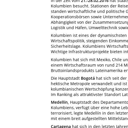
In der Zeit vom
21.-28.02.2016
hat Staat
Kolumbien besucht. Stationen der Reise
standen wirtschaftliche und politische
Kooperationsbörsen sowie Unternehme
Abhängigkeit von der Zusammensetzung 
Logistik und Häfen, Umwelttechnik sow
Kolumbien ist eines der dynamischsten 
Wirtschaftspolitik, steigenden Einkomm
Sicherheitslage. Kolumbiens Wirtschaft
Wichtige Infrastrukturprojekte bieten 
Kolumbien hat sich mit Mexiko, Chile u
einem Wirtschaftsraum von rund 214 M
Bruttoinlandsprodukts Lateinamerika erw
Die Hauptstadt
Bogotá
hat sich seit de
hektische Metropole verwandelt und ist
kolumbianischen Wertschöpfung konzent
Im Ranking als attraktivster Standort Lat
Medellín,
Hauptstadt des Departamentos
Kolumbiens, verfügt über eine hohe Leb
terrorisiert, legte Medellín in den letz
mit einem breit aufgestellten Mittelsta
Cartagena
hat sich in den letzten Jahren