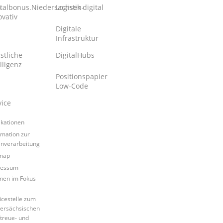
n
italbonus.Niedersachsen-
Logistik digital
ovativ
Digitale
Infrastruktur
stliche
DigitalHubs
lligenz
Positionspapier
Low-Code
vice
ikationen
rmation zur
nverarbeitung
map
ressum
en im Fokus
icestelle zum
ersächsischen
ftreue- und