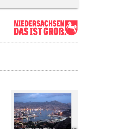
Bildrechte
:
philipus -
Fotolia.com