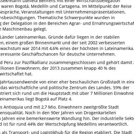
ssekretärin Daniela Behrens mit einer Wirtschaftsdelegation
 waren Bogotá, Medellín und Cartagena. Im Mittelpunkt der Reise
 Gespräche, Veranstaltungen mit Unternehmenspräsentationen,
nsbesichtigungen. Thematische Schwerpunkte wurden in
der Delegation in den Bereichen Agrar- und Ernährungswirtschaf
ie Maschinenbau gelegt.
Länder Lateinamerikas. Gründe dafür liegen in der stabilen
en, einem großen Binnenmarkt und der seit 2002 verbesserten
swachstum war 2014 mit 4,6% eines der höchsten in Lateinamerika
interessante Geschäftschancen für deutsche Unternehmen.
nd Peru zur Pazifikallianz zusammengeschlossen und gehört damit 
illionen Einwohnern, der 2013 zusammen knapp 40 % des
irtschaftet hat.
r Jahrtausendwende von einer eher beschaulichen Großstadt in ein
 das wirtschaftliche und politische Zentrum des Landes. 59% der
riert sich rund um die Hauptstadt mit über 7 Millionen Einwohne
einamerikas liegt Bogotá auf Platz 4.
 Antioquia und mit 2,7 Mio. Einwohnern zweitgrößte Stadt
ensqualität. Noch in den 90er Jahren von Drogenkartellen
ten Jahren eine bemerkenswerte Wandlung hin. Der industrielle Sekt
nd ist für rund 44% der Wertschöpfung Medellins verantwortlich.
 als Transport- und Logistikhub für die Region etabliert. Die Stadt