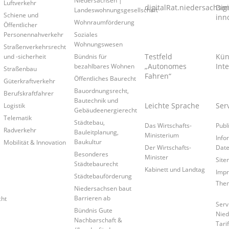
Luftverkehr
digitalRat.niedersachse
Dig
Landeswohnungsgesellschaft
Schiene und
inn
Wohnraumförderung
Öffentlicher
Personennahverkehr
Soziales
Wohnungswesen
Straßenverkehrsrecht
Testfeld
Kün
und -sicherheit
Bündnis für
„Autonomes
Inte
bezahlbares Wohnen
Straßenbau
Fahren“
Öffentliches Baurecht
Güterkraftverkehr
Bauordnungsrecht,
Berufskraftfahrer
Bautechnik und
Leichte Sprache
Ser
Logistik
Gebäudeenergierecht
Telematik
Städtebau,
Das Wirtschafts-
Publ
Radverkehr
Bauleitplanung,
Ministerium
Info
Baukultur
Mobilität & Innovation
Der Wirtschafts-
Date
Besonderes
Minister
Site
Städtebaurecht
Kabinett und Landtag
Imp
Städtebauförderung
Them
Niedersachsen baut
Barrieren ab
cht
Serv
Bündnis Gute
Nied
Nachbarschaft &
Tari