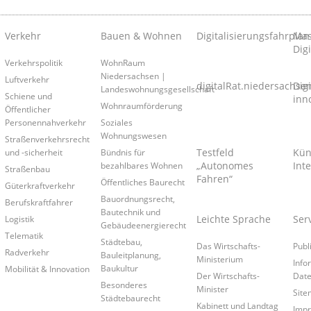
Verkehr
Bauen & Wohnen
Digitalisierungsfahrplan
Mas
Digi
Verkehrspolitik
WohnRaum
Niedersachsen |
Luftverkehr
digitalRat.niedersachse
Dig
Landeswohnungsgesellschaft
Schiene und
inn
Wohnraumförderung
Öffentlicher
Personennahverkehr
Soziales
Wohnungswesen
Straßenverkehrsrecht
Testfeld
Kün
und -sicherheit
Bündnis für
„Autonomes
Inte
bezahlbares Wohnen
Straßenbau
Fahren“
Öffentliches Baurecht
Güterkraftverkehr
Bauordnungsrecht,
Berufskraftfahrer
Bautechnik und
Leichte Sprache
Ser
Logistik
Gebäudeenergierecht
Telematik
Städtebau,
Das Wirtschafts-
Publ
Radverkehr
Bauleitplanung,
Ministerium
Info
Baukultur
Mobilität & Innovation
Der Wirtschafts-
Date
Besonderes
Minister
Site
Städtebaurecht
Kabinett und Landtag
Imp