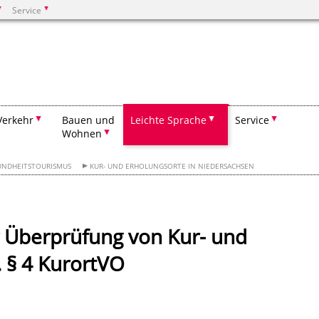
Service
Suchen
Verkehr
Bauen und
Leichte Sprache
Service
Wohnen
UNDHEITSTOURISMUS
KUR- UND ERHOLUNGSORTE IN NIEDERSACHSEN
 Überprüfung von Kur- und
 § 4 KurortVO