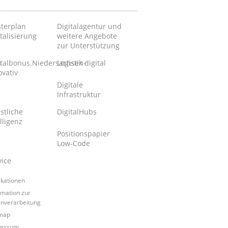
terplan
Digitalagentur und
talisierung
weitere Angebote
zur Unterstützung
n
italbonus.Niedersachsen-
Logistik digital
ovativ
Digitale
Infrastruktur
stliche
DigitalHubs
lligenz
Positionspapier
Low-Code
vice
ikationen
rmation zur
nverarbeitung
map
ressum