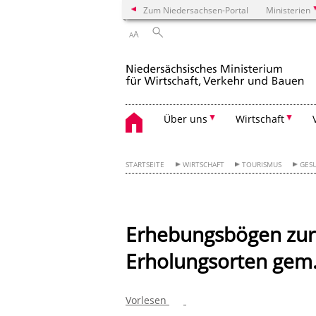
Zum Niedersachsen-Portal
Ministerien
A
A
Über uns
Wirtschaft
STARTSEITE
WIRTSCHAFT
TOURISMUS
GES
Erhebungsbögen zur
Erholungsorten gem.
Vorlesen